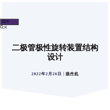
跳
至
内
菜单
容
二极管极性旋转装置结构
设计
2022年2月26日
插件机