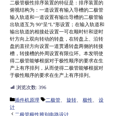
二极管极性排序装置的特征是：排序装置的
俯视结构为：一道设置有输入导槽的二极管
输入轨道和一道设置有输出导槽的二极管输
出轨道互为 90°呈“L”形设置；在输入轨道和
输出轨道的相接处设置一可在顺时针和逆时
针方向上双向转动的转盘，在转盘上、沿转
盘的直径方向设置一道贯通转盘两侧的转接
槽，转接槽的外周设置有限位环。本发明使
得二极管能够根据对于极性顺序的要求在生
产上有序排列，从而使得二极管能够根据对
于极性顺序的要求在生产上有序排列。
浏览次数:
396
分
标
插件机原理
二极管
、
旋转
、
极性
、
设
类
签
计
二极管极性辨别电路设计