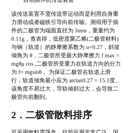
该传送装置不需传送带运动而是利用自身重
力滑动或者磁铁引导向前传输。测得用于插
件的二极管为端面直径为 3mm，重量约为
0.11g，查表得，低密度聚乙烯(二极管材料)
与钢（轨道）的静摩擦系数为 u=0.27，斜坡
倾角为 θ，二极管所受最大静摩擦力 f max =
mgθμ cos ,二极管所受重力在轨道方向的分力
为 f= mgsinθ 。为保证二极管在轨道上滑
行，轨道倾角最小应为 arctan0.27 = 15.1度。
该角度不易过大，导轨倾斜过大，会导致二
极管向前翻到。
2．二极管散料排序
可采用散料震荡盘，目前应用非常广泛。国