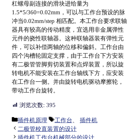
杠螺母副连接的滑块进给量为
1.5*5/360=0.02mm，可以与工作台预设的脉
冲当0.02mm/step 相匹配。本工作台要求联轴
器具有较高的传动精度，宜选用非金属弹性
元件的挠性联轴器。这种联轴器装有弹性元
件，可以补偿两轴的位移和偏斜。工作台由
四个沟槽轮固定支撑，由于工作台下方安装
有二极管管脚剪切装置和点焊装置，所以旋
转电机不能安装在工作台轴线下方，应安装
在工作台一侧。并由旋转电机驱动摩擦轮，
带动工作台旋转。
浏览次数:
395
分
标
插件机原理
工作台
、
插件机
类
签
二极管校直装置的设计
插件机工作台机械部分的设计